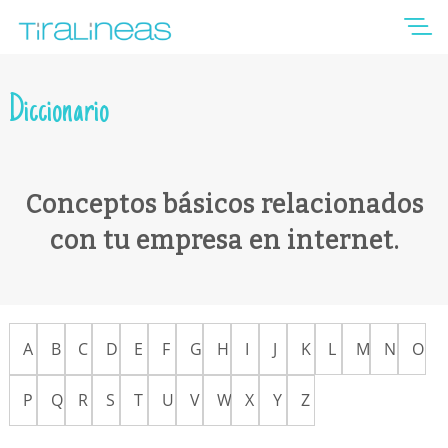
Diccionario
Conceptos básicos relacionados
con tu empresa en internet.
A
B
C
D
E
F
G
H
I
J
K
L
M
N
O
P
Q
R
S
T
U
V
W
X
Y
Z