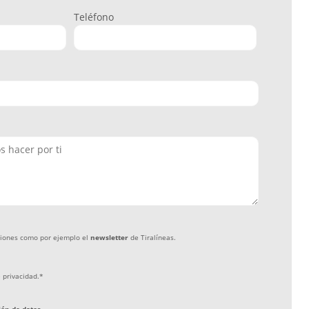
Teléfono
ciones como por ejemplo el
newsletter
de Tiralíneas.
e privacidad
.
*