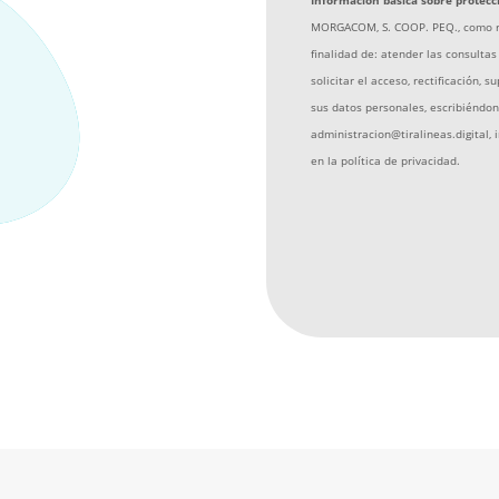
Información básica sobre protecc
MORGACOM, S. COOP. PEQ., como re
finalidad de: atender las consulta
solicitar el acceso, rectificación, 
sus datos personales, escribiéndono
administracion@tiralineas.digital,
en la
política de privacidad
.