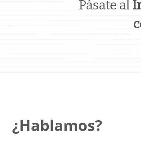
Pásate al
I
c
¿Hablamos?