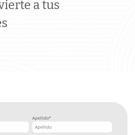
ierte a tus
es
Apellido
*