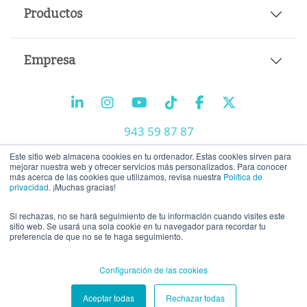
Productos
Empresa
943 59 87 87
info@tiralineas.digital
Este sitio web almacena cookies en tu ordenador. Estas cookies sirven para
mejorar nuestra web y ofrecer servicios más personalizados. Para conocer
más acerca de las cookies que utilizamos, revisa nuestra
Política de
privacidad
. ¡Muchas gracias!
Trabaja con nosotros
Si rechazas, no se hará seguimiento de tu información cuando visites este
Aviso legal
-
Política de privacidad
-
Política de cookies
sitio web. Se usará una sola cookie en tu navegador para recordar tu
preferencia de que no se te haga seguimiento.
Configuración de las cookies
Aceptar todas
Rechazar todas