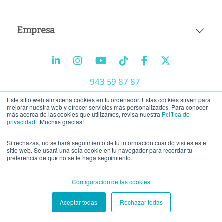
Empresa
943 59 87 87
info@tiralineas.digital
Este sitio web almacena cookies en tu ordenador. Estas cookies sirven para
mejorar nuestra web y ofrecer servicios más personalizados. Para conocer
más acerca de las cookies que utilizamos, revisa nuestra
Política de
privacidad
. ¡Muchas gracias!
Trabaja con nosotros
Si rechazas, no se hará seguimiento de tu información cuando visites este
Aviso legal
-
Política de privacidad
-
Política de cookies
sitio web. Se usará una sola cookie en tu navegador para recordar tu
preferencia de que no se te haga seguimiento.
Configuración de las cookies
Aceptar todas
Rechazar todas