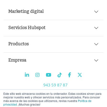
Marketing digital
Servicios Hubspot
Productos
Empresa
943 59 87 87
info@tiralineas.digital
Este sitio web almacena cookies en tu ordenador. Estas cookies sirven para
mejorar nuestra web y ofrecer servicios más personalizados. Para conocer
más acerca de las cookies que utilizamos, revisa nuestra
Política de
privacidad
. ¡Muchas gracias!
Trabaja con nosotros