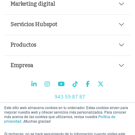
Marketing digital
Servicios Hubspot
Productos
Empresa
943 59 87 87
info@tiralineas.digital
Este sitio web almacena cookies en tu ordenador. Estas cookies sirven para
mejorar nuestra web y ofrecer servicios más personalizados. Para conocer
más acerca de las cookies que utilizamos, revisa nuestra
Política de
privacidad
. ¡Muchas gracias!
Trabaja con nosotros
Si rechazas, no se hará seguimiento de tu información cuando visites este