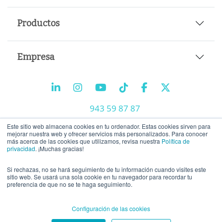
Productos
Empresa
943 59 87 87
info@tiralineas.digital
Este sitio web almacena cookies en tu ordenador. Estas cookies sirven para
mejorar nuestra web y ofrecer servicios más personalizados. Para conocer
más acerca de las cookies que utilizamos, revisa nuestra
Política de
privacidad
. ¡Muchas gracias!
Trabaja con nosotros
Si rechazas, no se hará seguimiento de tu información cuando visites este
Aviso legal
-
Política de privacidad
-
Política de cookies
sitio web. Se usará una sola cookie en tu navegador para recordar tu
preferencia de que no se te haga seguimiento.
Configuración de las cookies