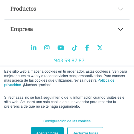
Productos
Empresa
943 59 87 87
info@tiralineas.digital
Este sitio web almacena cookies en tu ordenador. Estas cookies sirven para
mejorar nuestra web y ofrecer servicios más personalizados. Para conocer
más acerca de las cookies que utilizamos, revisa nuestra
Política de
privacidad
. ¡Muchas gracias!
Trabaja con nosotros
Si rechazas, no se hará seguimiento de tu información cuando visites este
Aviso legal
-
Política de privacidad
-
Política de cookies
sitio web. Se usará una sola cookie en tu navegador para recordar tu
preferencia de que no se te haga seguimiento.
Configuración de las cookies
Aceptar todas
Rechazar todas